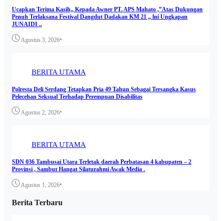
Ucapkan Terima Kasih,, Kepada Awner PT. APS Mahato ,”Atas Dukungan
Penuh Terlaksana Festival Dangdut Dadakan KM 21 ,, lni Ungkapan
JUNAIDI ..
•
Agustus 3, 2026
BERITA UTAMA
Polresta Deli Serdang Tetapkan Pria 49 Tahun Sebagai Tersangka Kasus
Pelecehan Seksual Terhadap Perempuan Disabilitas
•
Agustus 2, 2026
BERITA UTAMA
SDN 036 Tambusai Utara Terletak daerah Perbatasan 4 kabupaten – 2
Provinsi , Sambut Hangat Silaturahmi Awak Media .
•
Agustus 1, 2026
Berita Terbaru