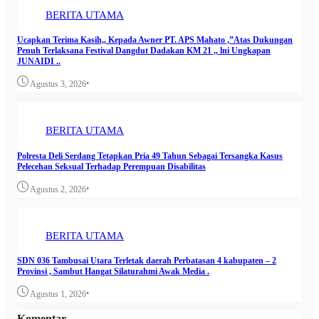
BERITA UTAMA
Ucapkan Terima Kasih,, Kepada Awner PT. APS Mahato ,”Atas Dukungan
Penuh Terlaksana Festival Dangdut Dadakan KM 21 ,, lni Ungkapan
JUNAIDI ..
•
Agustus 3, 2026
BERITA UTAMA
Polresta Deli Serdang Tetapkan Pria 49 Tahun Sebagai Tersangka Kasus
Pelecehan Seksual Terhadap Perempuan Disabilitas
•
Agustus 2, 2026
BERITA UTAMA
SDN 036 Tambusai Utara Terletak daerah Perbatasan 4 kabupaten – 2
Provinsi , Sambut Hangat Silaturahmi Awak Media .
•
Agustus 1, 2026
Komentar