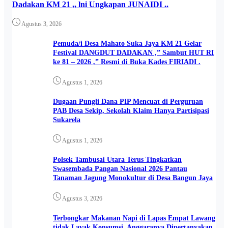
Dadakan KM 21 ,, lni Ungkapan JUNAIDI ..
Agustus 3, 2026
Pemuda/i Desa Mahato Suka Jaya KM 21 Gelar
Festival DANGDUT DADAKAN ,” Sambut HUT RI
ke 81 – 2026 ,” Resmi di Buka Kades FIRIADI .
Agustus 1, 2026
Dugaan Pungli Dana PIP Mencuat di Perguruan
PAB Desa Sekip, Sekolah Klaim Hanya Partisipasi
Sukarela
Agustus 1, 2026
Polsek Tambusai Utara Terus Tingkatkan
Swasembada Pangan Nasional 2026 Pantau
Tanaman Jagung Monokultur di Desa Bangun Jaya
Agustus 3, 2026
Terbongkar Makanan Napi di Lapas Empat Lawang
tidak Layak Konsumsi, Anggaranya Dipertanyakan