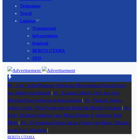
Technology
Travel
Lainnya
Transportasi
Infrastruktur
Inspirasi
BERITA UTAMA
SEO
#1 -
Tips Cerdas Mengatur Waktu dan Meningkatkan Produktivitas
saat Bekerja dari Rumah
|
#2 -
Ekspansi Mobil Listrik dari Cina
Diterima Pasar Indonesia dengan Antusias
|
#3 -
Panduan Belanja
Online Cerdas: Pilih Produk dengan Bijak dan Hindari Penipuan
|
#4 -
Padel, Olahraga Kekinian yang Makin Populer di Kalangan Anak
Muda
|
#5 -
10 Kesalahan Umum dalam Fitness yang Harus Dihindari
untuk Hasil Maksimal
|
BERITA UTAMA