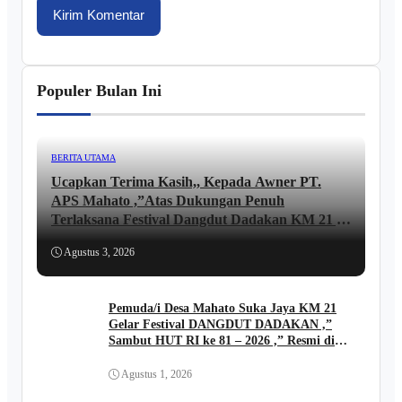
Populer Bulan Ini
BERITA UTAMA
Ucapkan Terima Kasih,, Kepada Awner PT.
APS Mahato ,”Atas Dukungan Penuh
Terlaksana Festival Dangdut Dadakan KM 21 ,,
lni Ungkapan JUNAIDI ..
Agustus 3, 2026
Pemuda/i Desa Mahato Suka Jaya KM 21
Gelar Festival DANGDUT DADAKAN ,”
Sambut HUT RI ke 81 – 2026 ,” Resmi di
Buka Kades FIRIADI .
Agustus 1, 2026