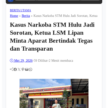
BERITA UTAMA
Home
»
Berita
»
Kasus Narkoba STM Hulu Jadi Sorotan, Ketua LSM Li
Kasus Narkoba STM Hulu Jadi
Sorotan, Ketua LSM Lipan
Minta Aparat Bertindak Tegas
dan Transparan
Mei 29, 2026
•
59
Dilihat
•
2 Menit membaca
Facebook
Twitter
Pinterest
Mail
WhatsApp