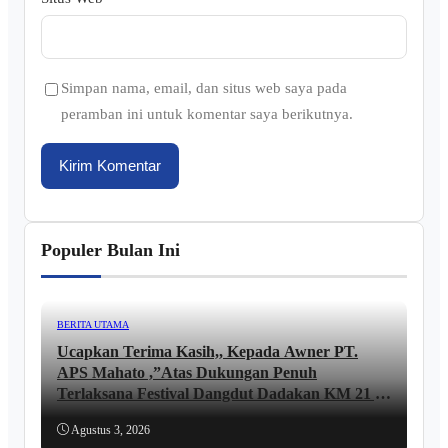
Simpan nama, email, dan situs web saya pada
peramban ini untuk komentar saya berikutnya.
Populer Bulan Ini
BERITA UTAMA
Ucapkan Terima Kasih,, Kepada Awner PT.
APS Mahato ,”Atas Dukungan Penuh
Terlaksana Festival Dangdut Dadakan KM 21 ,,
lni Ungkapan JUNAIDI ..
Agustus 3, 2026