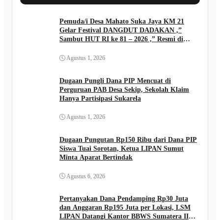
Pemuda/i Desa Mahato Suka Jaya KM 21
Gelar Festival DANGDUT DADAKAN ,”
Sambut HUT RI ke 81 – 2026 ,” Resmi di
Buka Kades FIRIADI .
Agustus 1, 2026
Dugaan Pungli Dana PIP Mencuat di
Perguruan PAB Desa Sekip, Sekolah Klaim
Hanya Partisipasi Sukarela
Agustus 1, 2026
Dugaan Pungutan Rp150 Ribu dari Dana PIP
Siswa Tuai Sorotan, Ketua LIPAN Sumut
Minta Aparat Bertindak
Agustus 6, 2026
Pertanyakan Dana Pendamping Rp30 Juta
dan Anggaran Rp195 Juta per Lokasi, LSM
LIPAN Datangi Kantor BBWS Sumatera II