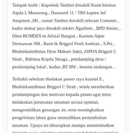
Tampak hadir : Kapolsek Tambut diwakili Kanit binmas
Aipda L Manurung , Danramil 11 / TBS kapten Inf
Anapison ,SH , camat Tambut diwakili sekcam Usmanto ,
kades mekar jaya diwakili sekdes Ngadioto , BPD Sriono ,
Dirut BUMDES m Afrizal Bangun , Kasium Aiptu
Dermawan SM , Banit lk Brigpol Ferdi Andrian , S.Psi ,
Bhabinkamtibmas Desa Mahato Sakti, AIPDA Brigpol C
Sirait , Babinsa Kopda Sinaga , pendamping desa /
pendamping lokal , kadus ,RT RW , beserta undangan .
Terbukti sebelum diadakan panen raya kuartal ll ,
Bhabinkamtibmas Brigpol C Sirait , selalu memberikan
pendampingan dan motivasi kepada petani agar terus
melakukan perawatan tanaman secara optimal,
mengendalikan genangan air, serta meningkatkan
pengelolaan lahan guna memulihkan pertumbuhan
tanaman. Upaya ini diharapkan mampu meminimalkan
dampak cuaca sekaligus menjaga produktivitas pertanian.