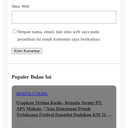
Situs Web
Simpan nama, email, dan situs web saya pada
peramban ini untuk komentar saya berikutnya.
Populer Bulan Ini
BERITA UTAMA
Ucapkan Terima Kasih,, Kepada Awner PT.
APS Mahato ,”Atas Dukungan Penuh
Terlaksana Festival Dangdut Dadakan KM 21 ,,
lni Ungkapan JUNAIDI ..
Agustus 3, 2026