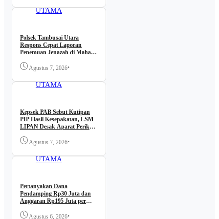
UTAMA
Polsek Tambusai Utara
Respons Cepat Laporan
Penemuan Jenazah di Mahato
KM 24.
•
Agustus 7, 2026
BERITA
UTAMA
Kepsek PAB Sebut Kutipan
PIP Hasil Kesepakatan, LSM
LIPAN Desak Aparat Periksa
dan Buka Transparansi
•
Agustus 7, 2026
BERITA
UTAMA
Pertanyakan Dana
Pendamping Rp30 Juta dan
Anggaran Rp195 Juta per
Lokasi, LSM LIPAN Datangi
Kantor BBWS Sumatera II
•
Agustus 6, 2026