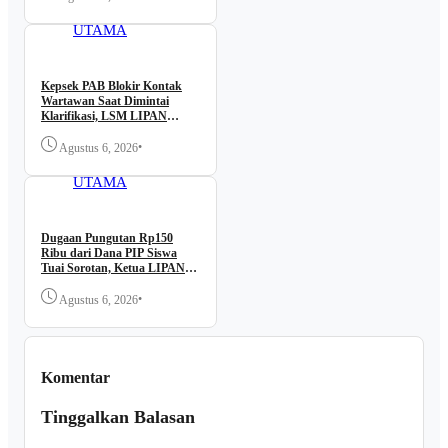
BERITA
Medan
UTAMA
Kepsek PAB Blokir Kontak
Wartawan Saat Dimintai
Klarifikasi, LSM LIPAN
Desak Dugaan Kutipan PIP
Diusut
•
Agustus 6, 2026
BERITA
UTAMA
Dugaan Pungutan Rp150
Ribu dari Dana PIP Siswa
Tuai Sorotan, Ketua LIPAN
Sumut Minta Aparat
Bertindak
•
Agustus 6, 2026
Komentar
Tinggalkan Balasan