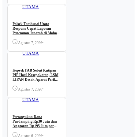
UTAMA
Polsek Tambusai Utara
Respons Cepat Laporan
Penemuan Jenazah di Mahato
KM 24.
•
Agustus 7, 2026
BERITA
UTAMA
Kepsek PAB Sebut Kutipan
PIP Hasil Kesepakatan, LSM
LIPAN Desak Aparat Periksa
dan Buka Transparansi
•
Agustus 7, 2026
BERITA
UTAMA
Pertanyakan Dana
Pendamping Rp30 Juta dan
Anggaran Rp195 Juta per
Lokasi, LSM LIPAN Datangi
Kantor BBWS Sumatera II
•
Agustus 6, 2026