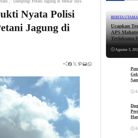
etani ,” Dampingi Petani Jagung di Mekar Jaya .
ukti Nyata Polisi
BERITA UTAMA
etani Jagung di
Ucapkan Ter
APS Mahato
Terlaksana 
,, lni Ungka
Agustus 3, 202
Facebook
Twitter
Pinterest
Mail
WhatsApp
Pem
Gel
Sam
Buk
A
Dug
Per
Han
A