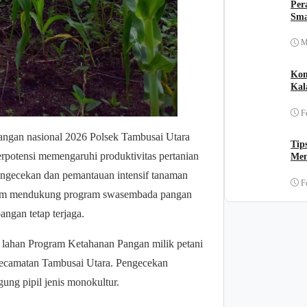
Per
Sma
M
Kom
Kal
F
ngan nasional 2026 Polsek Tambusai Utara
Tip
rpotensi memengaruhi produktivitas pertanian
Men
engecekan dan pemantauan intensif tanaman
F
alam mendukung program swasembada pangan
angan tetap terjaga.
i lahan Program Ketahanan Pangan milik petani
ecamatan Tambusai Utara. Pengecekan
ung pipil jenis monokultur.