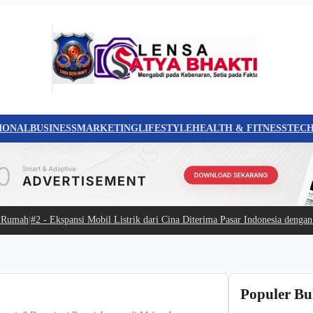
IONAL
BUSINESS
MARKETING
LIFESTYLE
HEALTH & FITNESS
TEC
ah
|
#2 -
Ekspansi Mobil Listrik dari Cina Diterima Pasar Indonesia dengan Antu
Populer Bu