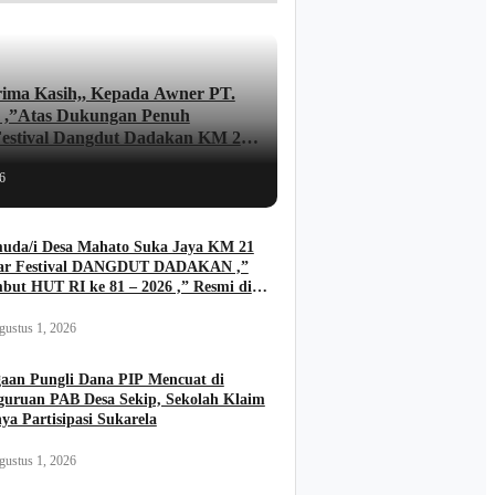
ima Kasih,, Kepada Awner PT.
 ,”Atas Dukungan Penuh
Festival Dangdut Dadakan KM 21
pan JUNAIDI ..
6
uda/i Desa Mahato Suka Jaya KM 21
ar Festival DANGDUT DADAKAN ,”
but HUT RI ke 81 – 2026 ,” Resmi di
a Kades FIRIADI .
gustus 1, 2026
aan Pungli Dana PIP Mencuat di
guruan PAB Desa Sekip, Sekolah Klaim
ya Partisipasi Sukarela
gustus 1, 2026