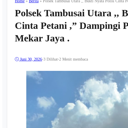
Home
»
Berita
»
Polsek Tambusai Utara ,, Bukti Nyata Polisi Cinta P
Polsek Tambusai Utara ,, B
Cinta Petani ,” Dampingi P
Mekar Jaya .
Juni 30, 2026
•
3
Dilihat
•
2 Menit membaca