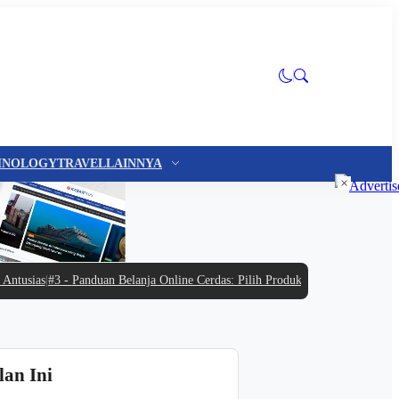
HNOLOGY
TRAVEL
LAINNYA
×
sias
|
#3 -
Panduan Belanja Online Cerdas: Pilih Produk dengan Bijak dan Hinda
lan Ini