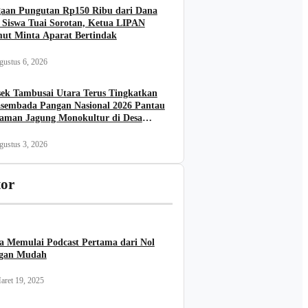
aan Pungutan Rp150 Ribu dari Dana
 Siswa Tuai Sorotan, Ketua LIPAN
ut Minta Aparat Bertindak
gustus 6, 2026
sek Tambusai Utara Terus Tingkatkan
sembada Pangan Nasional 2026 Pantau
aman Jagung Monokultur di Desa
gun Jaya
gustus 3, 2026
tor
a Memulai Podcast Pertama dari Nol
gan Mudah
aret 19, 2025