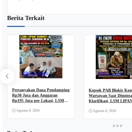
Berita Terkait
BERITA UTAMA
BERITA UTAMA
Pertanyakan Dana Pendamping
Kepsek PAB Blokir Kon
Rp30 Juta dan Anggaran
Wartawan Saat Diminta
Rp195 Juta per Lokasi, LSM
Klarifikasi, LSM LIPA
LIPAN Datangi Kantor BBWS
Dugaan Kutipan PIP Di
Agustus 6, 2026
Agustus 6, 2026
Sumatera II Medan