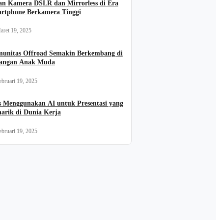
an Kamera DSLR dan Mirrorless di Era
rtphone Berkamera Tinggi
aret 19, 2025
unitas Offroad Semakin Berkembang di
angan Anak Muda
ebruari 19, 2025
s Menggunakan AI untuk Presentasi yang
arik di Dunia Kerja
ebruari 19, 2025