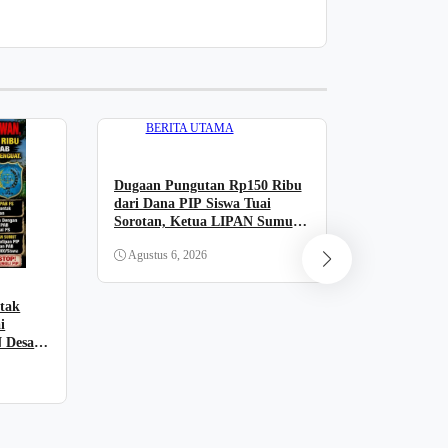
BERITA UTAMA
Dugaan Pungutan Rp150 Ribu
dari Dana PIP Siswa Tuai
Sorotan, Ketua LIPAN Sumut
Minta Aparat Bertindak
BERIT
Agustus 6, 2026
Terbongkar
tak
Lapas Empa
i
Layak Kons
N Desak
Dipertanya
usut
Agustus 3, 