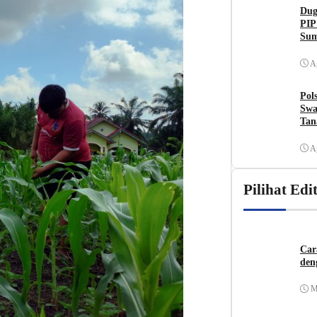
Dug
PIP
Sum
A
Pol
Swa
Tan
Ban
A
Pilihat Edi
Car
den
M