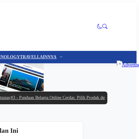
HNOLOGY
TRAVEL
LAINNYA
×
s
|
#3 -
Panduan Belanja Online Cerdas: Pilih Produk dengan Bijak dan Hindari
lan Ini