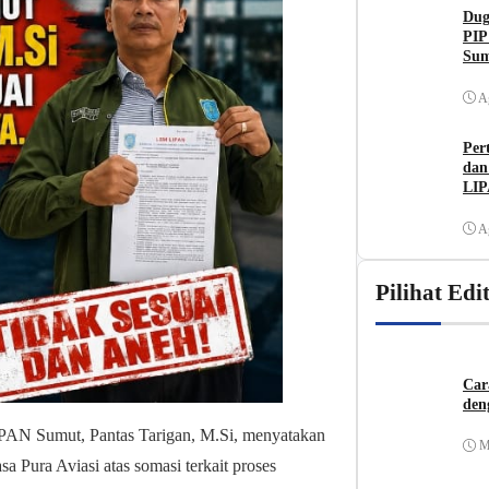
Dug
PIP
Sum
A
Per
dan
LIP
Me
A
Pilihat Edi
Car
den
IPAN Sumut, Pantas Tarigan, M.Si, menyatakan
M
Pura Aviasi atas somasi terkait proses