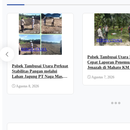
BERITA UTAMA
BERITA UTAMA
Polsek Tambusai Utara
Cepat Laporan Penemu
Polsek Tambusai Utara Perkuat
Jenazah di Mahato KM 
Stabilitas Pangan melalui
Lahan Jagung PT Naga Mas,
Agustus 7, 2026
Dukung Ketahanan Pangan
Agustus 8, 2026
Nasional