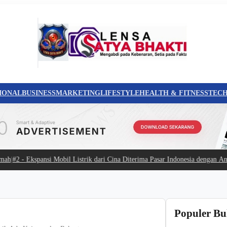
IONAL
BUSINESS
MARKETING
LIFESTYLE
HEALTH & FITNESS
TEC
#2 -
Ekspansi Mobil Listrik dari Cina Diterima Pasar Indonesia dengan Antusia
Populer Bu