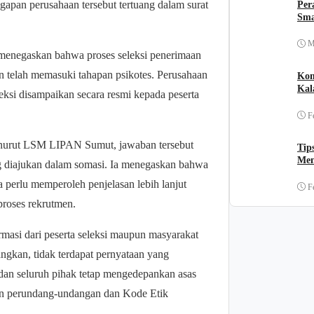
apan perusahaan tersebut tertuang dalam surat
Per
Sma
M
menegaskan bahwa proses seleksi penerimaan
n telah memasuki tahapan psikotes. Perusahaan
Kom
Kal
ksi disampaikan secara resmi kepada peserta
F
enurut LSM LIPAN Sumut, jawaban tersebut
Tip
Men
ng diajukan dalam somasi. Ia menegaskan bahwa
perlu memperoleh penjelasan lebih lanjut
F
proses rekrutmen.
si dari peserta seleksi maupun masyarakat
yangkan, tidak terdapat pernyataan yang
dan seluruh pihak tetap mengedepankan asas
uran perundang-undangan dan Kode Etik