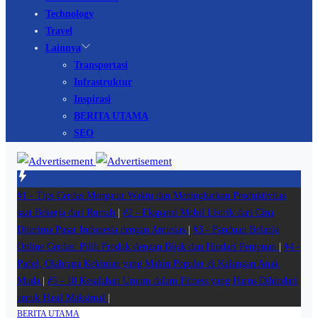
Technology
Travel
Lainnya
Transportasi
Infrastruktur
Inspirasi
BERITA UTAMA
SEO
#1 -
Tips Cerdas Mengatur Waktu dan Meningkatkan Produktivitas
saat Bekerja dari Rumah
|
#2 -
Ekspansi Mobil Listrik dari Cina
Diterima Pasar Indonesia dengan Antusias
|
#3 -
Panduan Belanja
Online Cerdas: Pilih Produk dengan Bijak dan Hindari Penipuan
|
#4 -
Padel, Olahraga Kekinian yang Makin Populer di Kalangan Anak
Muda
|
#5 -
10 Kesalahan Umum dalam Fitness yang Harus Dihindari
untuk Hasil Maksimal
|
BERITA UTAMA