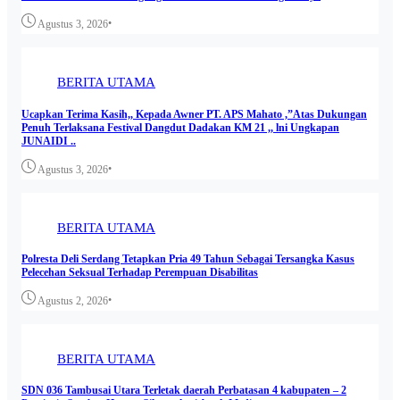
•
Agustus 3, 2026
BERITA UTAMA
Ucapkan Terima Kasih,, Kepada Awner PT. APS Mahato ,”Atas Dukungan
Penuh Terlaksana Festival Dangdut Dadakan KM 21 ,, lni Ungkapan
JUNAIDI ..
•
Agustus 3, 2026
BERITA UTAMA
Polresta Deli Serdang Tetapkan Pria 49 Tahun Sebagai Tersangka Kasus
Pelecehan Seksual Terhadap Perempuan Disabilitas
•
Agustus 2, 2026
BERITA UTAMA
SDN 036 Tambusai Utara Terletak daerah Perbatasan 4 kabupaten – 2