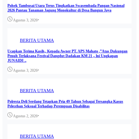
Polsek Tambusai Utara Terus Tingkatkan Swasembada Pangan Nasional
2026 Pantau Tanaman Jagung Monokultur di Desa Bangun Jaya
•
Agustus 3, 2026
BERITA UTAMA
Ucapkan Terima Kasih,, Kepada Awner PT. APS Mahato ,”Atas Dukungan
Penuh Terlaksana Festival Dangdut Dadakan KM 21 ,, lni Ungkapan
JUNAIDI ..
•
Agustus 3, 2026
BERITA UTAMA
Polresta Deli Serdang Tetapkan Pria 49 Tahun Sebagai Tersangka Kasus
Pelecehan Seksual Terhadap Perempuan Disabilitas
•
Agustus 2, 2026
BERITA UTAMA