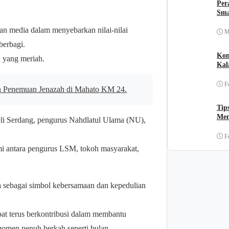
Per
Sma
dan media dalam menyebarkan nilai-nilai
M
berbagi.
Kom
 yang meriah.
Kal
F
n Penemuan Jenazah di Mahato KM 24.
Tip
Men
li Serdang, pengurus Nahdlatul Ulama (NU),
F
hmi antara pengurus LSM, tokoh masyarakat,
a sebagai simbol kebersamaan dan kepedulian
t terus berkontribusi dalam membantu
 momen penuh berkah seperti bulan