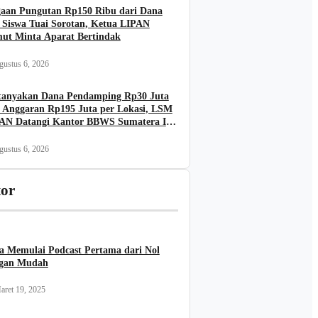
aan Pungutan Rp150 Ribu dari Dana
 Siswa Tuai Sorotan, Ketua LIPAN
ut Minta Aparat Bertindak
gustus 6, 2026
tanyakan Dana Pendamping Rp30 Juta
 Anggaran Rp195 Juta per Lokasi, LSM
AN Datangi Kantor BBWS Sumatera II
dan
gustus 6, 2026
tor
a Memulai Podcast Pertama dari Nol
gan Mudah
aret 19, 2025