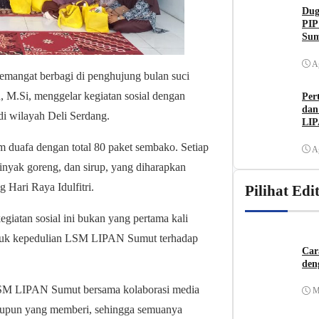
Dug
PIP
Sum
A
mangat berbagi di penghujung bulan suci
M.Si, menggelar kegiatan sosial dengan
Per
dan
i wilayah Deli Serdang.
LIP
Me
um duafa dengan total 80 paket sembako. Setiap
A
minyak goreng, dan sirup, yang diharapkan
Hari Raya Idulfitri.
Pilihat Edi
iatan sosial ini bukan yang pertama kali
entuk kepedulian LSM LIPAN Sumut terhadap
Car
den
 LSM LIPAN Sumut bersama kolaborasi media
M
aupun yang memberi, sehingga semuanya