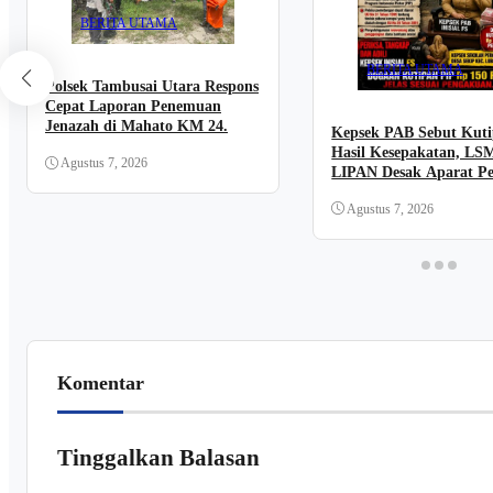
BERITA UTAMA
BERITA UTAMA
Polsek Tambusai Utara Respons
Cepat Laporan Penemuan
Jenazah di Mahato KM 24.
Kepsek PAB Sebut Kut
Hasil Kesepakatan, LS
Agustus 7, 2026
LIPAN Desak Aparat Pe
dan Buka Transparansi
Agustus 7, 2026
Komentar
Tinggalkan Balasan