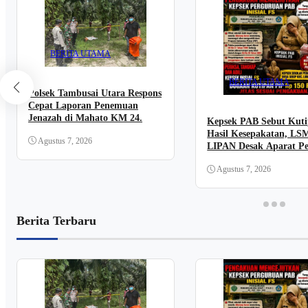
BERITA UTAMA
BERITA UTAMA
Polsek Tambusai Utara Respons
Cepat Laporan Penemuan
Jenazah di Mahato KM 24.
Kepsek PAB Sebut Kut
Hasil Kesepakatan, LS
Agustus 7, 2026
LIPAN Desak Aparat Pe
dan Buka Transparansi
Agustus 7, 2026
Berita Terbaru