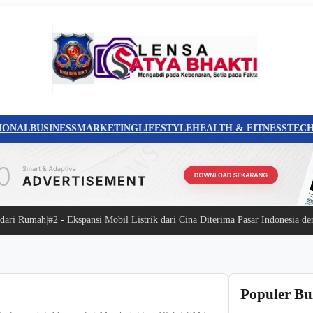
IONAL
BUSINESS
MARKETING
LIFESTYLE
HEALTH & FITNESS
TEC
i Rumah
|
#2 -
Ekspansi Mobil Listrik dari Cina Diterima Pasar Indonesia dengan
Populer Bu