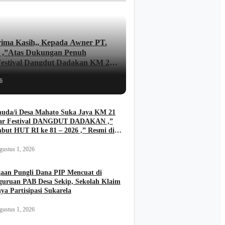
ima Kasih,, Kepada Awner PT.
 ,”Atas Dukungan Penuh
Festival Dangdut Dadakan KM 21
pan JUNAIDI ..
6
uda/i Desa Mahato Suka Jaya KM 21
ar Festival DANGDUT DADAKAN ,”
but HUT RI ke 81 – 2026 ,” Resmi di
a Kades FIRIADI .
gustus 1, 2026
aan Pungli Dana PIP Mencuat di
guruan PAB Desa Sekip, Sekolah Klaim
ya Partisipasi Sukarela
gustus 1, 2026