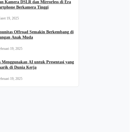
an Kamera DSLR dan Mirrorless di Era
rtphone Berkamera Tinggi
aret 19, 2025
unitas Offroad Semakin Berkembang di
angan Anak Muda
ebruari 19, 2025
s Menggunakan AI untuk Presentasi yang
arik di Dunia Kerja
ebruari 19, 2025