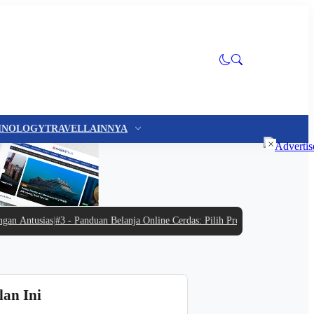
HNOLOGY
TRAVEL
LAINNYA
×
 Antusias
|
#3 -
Panduan Belanja Online Cerdas: Pilih Produk dengan Bijak dan 
lan Ini