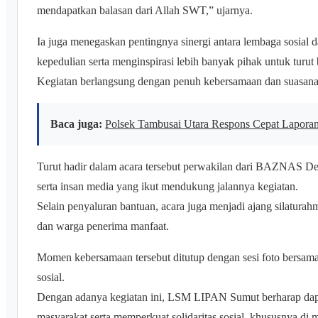
mendapatkan balasan dari Allah SWT,” ujarnya.
Ia juga menegaskan pentingnya sinergi antara lembaga sosial 
kepedulian serta menginspirasi lebih banyak pihak untuk turut 
Kegiatan berlangsung dengan penuh kebersamaan dan suasana
Baca juga:
Polsek Tambusai Utara Respons Cepat Lapora
Turut hadir dalam acara tersebut perwakilan dari BAZNAS De
serta insan media yang ikut mendukung jalannya kegiatan.
Selain penyaluran bantuan, acara juga menjadi ajang silatura
dan warga penerima manfaat.
Momen kebersamaan tersebut ditutup dengan sesi foto bersam
sosial.
Dengan adanya kegiatan ini, LSM LIPAN Sumut berharap dapa
masyarakat serta memperkuat solidaritas sosial, khususnya di