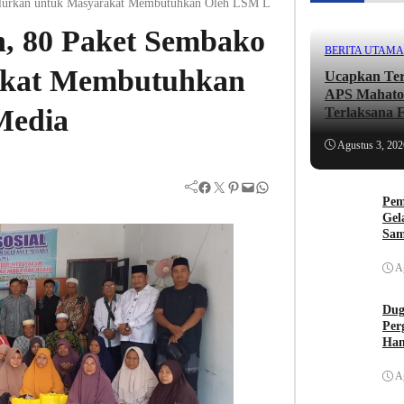
alurkan untuk Masyarakat Membutuhkan Oleh LSM Lipan SU Dan Media
, 80 Paket Sembako
BERITA UTAMA
akat Membutuhkan
Ucapkan Ter
APS Mahato
Media
Terlaksana 
,, lni Ungka
Agustus 3, 202
Facebook
Twitter
Pinterest
Mail
WhatsApp
Pem
Gel
Sam
Buk
A
Dug
Per
Han
A