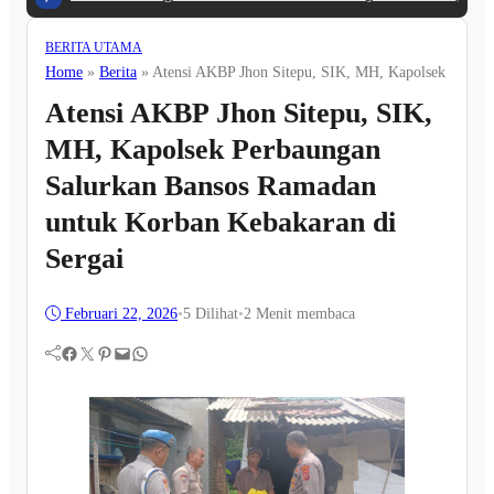
BERITA UTAMA
Home
»
Berita
»
Atensi AKBP Jhon Sitepu, SIK, MH, Kapolsek Perbau
Atensi AKBP Jhon Sitepu, SIK,
MH, Kapolsek Perbaungan
Salurkan Bansos Ramadan
untuk Korban Kebakaran di
Sergai
Februari 22, 2026
•
5
Dilihat
•
2 Menit membaca
Facebook
Twitter
Pinterest
Mail
WhatsApp