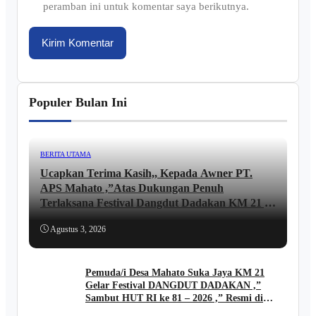
peramban ini untuk komentar saya berikutnya.
Populer Bulan Ini
BERITA UTAMA
Ucapkan Terima Kasih,, Kepada Awner PT.
APS Mahato ,”Atas Dukungan Penuh
Terlaksana Festival Dangdut Dadakan KM 21 ,,
lni Ungkapan JUNAIDI ..
Agustus 3, 2026
Pemuda/i Desa Mahato Suka Jaya KM 21
Gelar Festival DANGDUT DADAKAN ,”
Sambut HUT RI ke 81 – 2026 ,” Resmi di
Buka Kades FIRIADI .