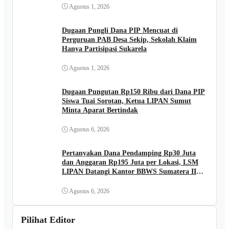
Agustus 1, 2026
Dugaan Pungli Dana PIP Mencuat di
Perguruan PAB Desa Sekip, Sekolah Klaim
Hanya Partisipasi Sukarela
Agustus 1, 2026
Dugaan Pungutan Rp150 Ribu dari Dana PIP
Siswa Tuai Sorotan, Ketua LIPAN Sumut
Minta Aparat Bertindak
Agustus 6, 2026
Pertanyakan Dana Pendamping Rp30 Juta
dan Anggaran Rp195 Juta per Lokasi, LSM
LIPAN Datangi Kantor BBWS Sumatera II
Medan
Agustus 6, 2026
Pilihat Editor