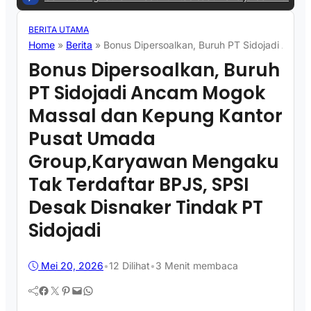
BERITA UTAMA
Home
»
Berita
»
Bonus Dipersoalkan, Buruh PT Sidojadi Anc
Bonus Dipersoalkan, Buruh
PT Sidojadi Ancam Mogok
Massal dan Kepung Kantor
Pusat Umada
Group,Karyawan Mengaku
Tak Terdaftar BPJS, SPSI
Desak Disnaker Tindak PT
Sidojadi
Mei 20, 2026
•
12
Dilihat
•
3 Menit membaca
Facebook
Twitter
Pinterest
Mail
WhatsApp