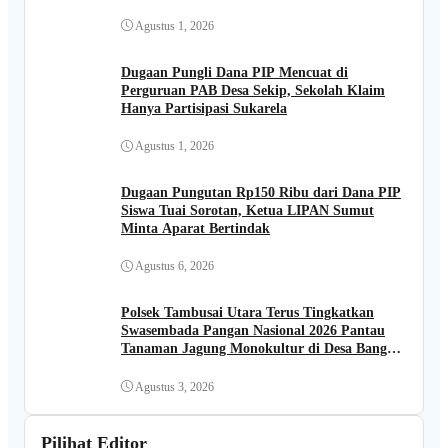
Buka Kades FIRIADI .
Agustus 1, 2026
Dugaan Pungli Dana PIP Mencuat di
Perguruan PAB Desa Sekip, Sekolah Klaim
Hanya Partisipasi Sukarela
Agustus 1, 2026
Dugaan Pungutan Rp150 Ribu dari Dana PIP
Siswa Tuai Sorotan, Ketua LIPAN Sumut
Minta Aparat Bertindak
Agustus 6, 2026
Polsek Tambusai Utara Terus Tingkatkan
Swasembada Pangan Nasional 2026 Pantau
Tanaman Jagung Monokultur di Desa Bangun
Jaya
Agustus 3, 2026
Pilihat Editor