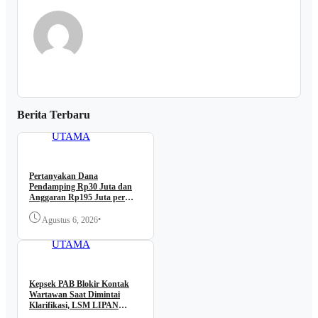
Berita Terbaru
BERITA
UTAMA
Pertanyakan Dana
Pendamping Rp30 Juta dan
Anggaran Rp195 Juta per
Lokasi, LSM LIPAN Datangi
Kantor BBWS Sumatera II
•
Agustus 6, 2026
BERITA
Medan
UTAMA
Kepsek PAB Blokir Kontak
Wartawan Saat Dimintai
Klarifikasi, LSM LIPAN
Desak Dugaan Kutipan PIP