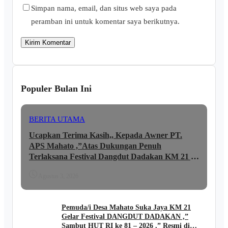
Simpan nama, email, dan situs web saya pada
peramban ini untuk komentar saya berikutnya.
Populer Bulan Ini
BERITA UTAMA
Ucapkan Terima Kasih,, Kepada Awner PT.
APS Mahato ,”Atas Dukungan Penuh
Terlaksana Festival Dangdut Dadakan KM 21 ,,
lni Ungkapan JUNAIDI ..
Agustus 3, 2026
Pemuda/i Desa Mahato Suka Jaya KM 21
Gelar Festival DANGDUT DADAKAN ,”
Sambut HUT RI ke 81 – 2026 ,” Resmi di