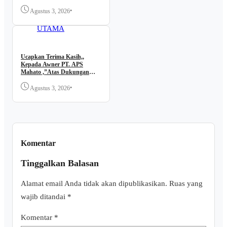
Tanaman Jagung Monokultur
di Desa Bangun Jaya
•
Agustus 3, 2026
BERITA
UTAMA
Ucapkan Terima Kasih,,
Kepada Awner PT. APS
Mahato ,”Atas Dukungan
Penuh Terlaksana Festival
Dangdut Dadakan KM 21 ,,
•
Agustus 3, 2026
lni Ungkapan JUNAIDI ..
Komentar
Tinggalkan Balasan
Alamat email Anda tidak akan dipublikasikan.
Ruas yang
wajib ditandai
*
Komentar
*