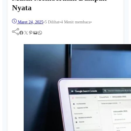
Nyata
Maret 24, 2025
•
5
Dilihat
•
4 Menit membaca
•
Facebook
Twitter
Pinterest
Mail
WhatsApp