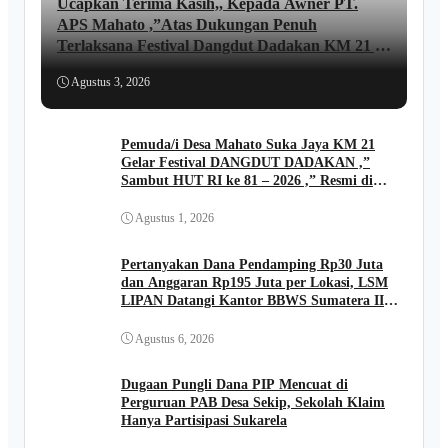
Ucapkan Terima Kasih,, Kepada Awner PT.
APS Mahato ,”Atas Dukungan Penuh
Terlaksana Festival Dangdut Dadakan KM 21 ,,
lni Ungkapan JUNAIDI ..
Agustus 3, 2026
Pemuda/i Desa Mahato Suka Jaya KM 21
Gelar Festival DANGDUT DADAKAN ,”
Sambut HUT RI ke 81 – 2026 ,” Resmi di
Buka Kades FIRIADI .
Agustus 1, 2026
Pertanyakan Dana Pendamping Rp30 Juta
dan Anggaran Rp195 Juta per Lokasi, LSM
LIPAN Datangi Kantor BBWS Sumatera II
Medan
Agustus 6, 2026
Dugaan Pungli Dana PIP Mencuat di
Perguruan PAB Desa Sekip, Sekolah Klaim
Hanya Partisipasi Sukarela