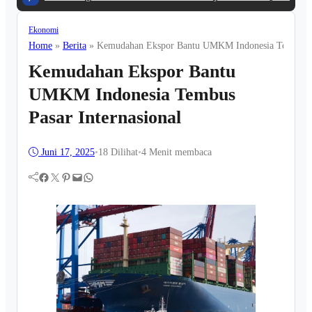
Ekonomi
Home
»
Berita
»
Kemudahan Ekspor Bantu UMKM Indonesia Tembus Pa
Kemudahan Ekspor Bantu
UMKM Indonesia Tembus
Pasar Internasional
Juni 17, 2025
•
18
Dilihat
•
4 Menit membaca
Facebook
Twitter
Pinterest
Mail
WhatsApp