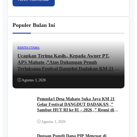
Populer Bulan Ini
BERITA UTAMA
Ucapkan Terima Kasih,, Kepada Awner PT.
APS Mahato ,”Atas Dukungan Penuh
Terlaksana Festival Dangdut Dadakan KM 21 ,,
lni Ungkapan JUNAIDI ..
Agustus 3, 2026
Pemuda/i Desa Mahato Suka Jaya KM 21
Gelar Festival DANGDUT DADAKAN ,”
Sambut HUT RI ke 81 – 2026 ,” Resmi di
Buka Kades FIRIADI .
Agustus 1, 2026
Dugaan Pungli Dana PIP Mencuat di