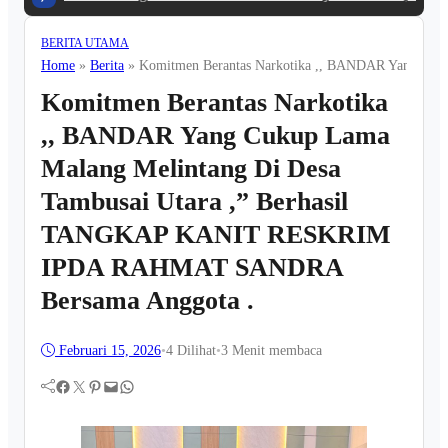
BERITA UTAMA
Home
»
Berita
»
Komitmen Berantas Narkotika ,, BANDAR Yang Cu
Komitmen Berantas Narkotika
,, BANDAR Yang Cukup Lama
Malang Melintang Di Desa
Tambusai Utara ,” Berhasil
TANGKAP KANIT RESKRIM
IPDA RAHMAT SANDRA
Bersama Anggota .
Februari 15, 2026
•
4
Dilihat
•
3 Menit membaca
Facebook
Twitter
Pinterest
Mail
WhatsApp