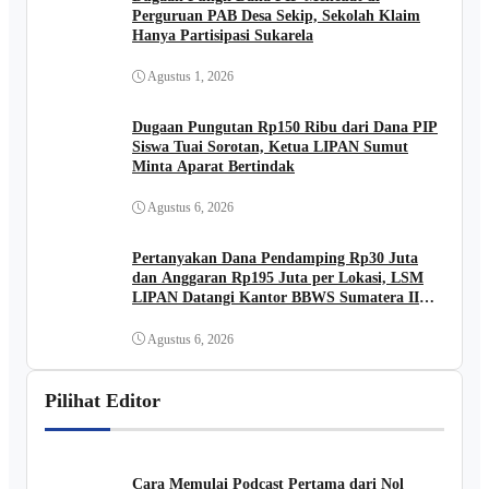
Perguruan PAB Desa Sekip, Sekolah Klaim
Hanya Partisipasi Sukarela
Agustus 1, 2026
Dugaan Pungutan Rp150 Ribu dari Dana PIP
Siswa Tuai Sorotan, Ketua LIPAN Sumut
Minta Aparat Bertindak
Agustus 6, 2026
Pertanyakan Dana Pendamping Rp30 Juta
dan Anggaran Rp195 Juta per Lokasi, LSM
LIPAN Datangi Kantor BBWS Sumatera II
Medan
Agustus 6, 2026
Pilihat Editor
Cara Memulai Podcast Pertama dari Nol