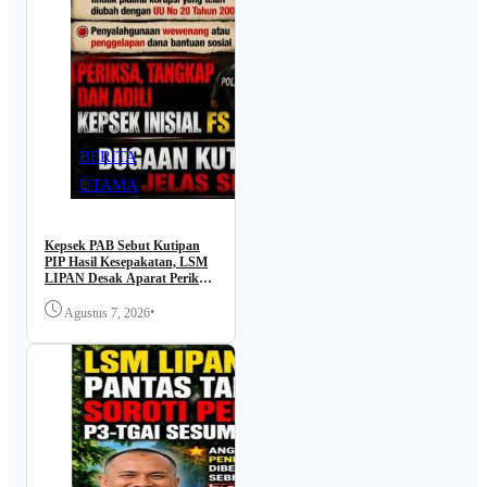
BERITA
UTAMA
Kepsek PAB Sebut Kutipan
PIP Hasil Kesepakatan, LSM
LIPAN Desak Aparat Periksa
dan Buka Transparansi
•
Agustus 7, 2026