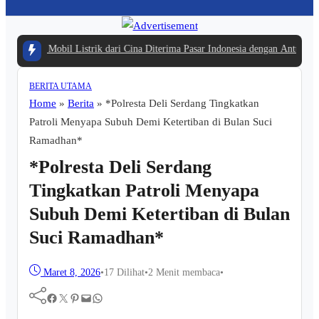
bil Listrik dari Cina Diterima Pasar Indonesia dengan Antusias
|
#3 -
Panduan B
BERITA UTAMA
Home
»
Berita
»
*Polresta Deli Serdang Tingkatkan
Patroli Menyapa Subuh Demi Ketertiban di Bulan Suci
Ramadhan*
*Polresta Deli Serdang
Tingkatkan Patroli Menyapa
Subuh Demi Ketertiban di Bulan
Suci Ramadhan*
Maret 8, 2026
•
17
Dilihat
•
2 Menit membaca
•
Facebook
Twitter
Pinterest
Mail
WhatsApp