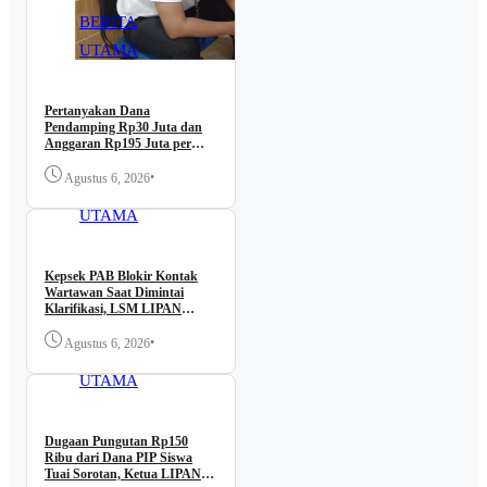
BERITA
UTAMA
Pertanyakan Dana
Pendamping Rp30 Juta dan
Anggaran Rp195 Juta per
Lokasi, LSM LIPAN Datangi
Kantor BBWS Sumatera II
•
Agustus 6, 2026
BERITA
Medan
UTAMA
Kepsek PAB Blokir Kontak
Wartawan Saat Dimintai
Klarifikasi, LSM LIPAN
Desak Dugaan Kutipan PIP
Diusut
•
Agustus 6, 2026
BERITA
UTAMA
Dugaan Pungutan Rp150
Ribu dari Dana PIP Siswa
Tuai Sorotan, Ketua LIPAN