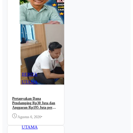
BERITA
UTAMA
Pertanyakan Dana
Pendamping Rp30 Juta dan
Anggaran Rp195 Juta per
Lokasi, LSM LIPAN Datangi
Kantor BBWS Sumatera II
•
Agustus 6, 2026
BERITA
Medan
UTAMA