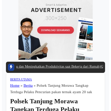
Waktu dan Meningkatkan Produktivitas saat Bekerja dari Rumah
|
#2 -
Ekspansi
BERITA UTAMA
Home
»
Berita
»
Polsek Tanjung Morawa Tangkap
Terduga Pelaku Pencurian pakan ternak ayam 20 sak
Polsek Tanjung Morawa
Tangkap Terduga Pelaku