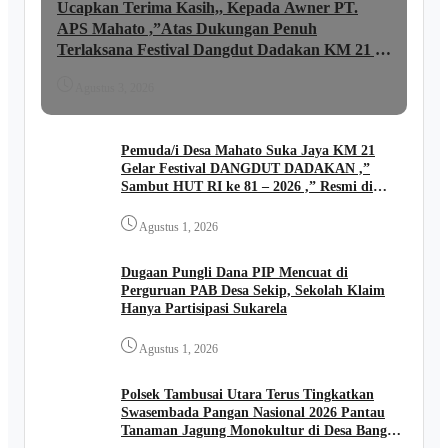
Ucapkan Terima Kasih,, Kepada Awner PT.
APS Mahato ,”Atas Dukungan Penuh
Terlaksana Festival Dangdut Dadakan KM 21 ,,
lni Ungkapan JUNAIDI ..
Agustus 3, 2026
Pemuda/i Desa Mahato Suka Jaya KM 21
Gelar Festival DANGDUT DADAKAN ,”
Sambut HUT RI ke 81 – 2026 ,” Resmi di
Buka Kades FIRIADI .
Agustus 1, 2026
Dugaan Pungli Dana PIP Mencuat di
Perguruan PAB Desa Sekip, Sekolah Klaim
Hanya Partisipasi Sukarela
Agustus 1, 2026
Polsek Tambusai Utara Terus Tingkatkan
Swasembada Pangan Nasional 2026 Pantau
Tanaman Jagung Monokultur di Desa Bangun