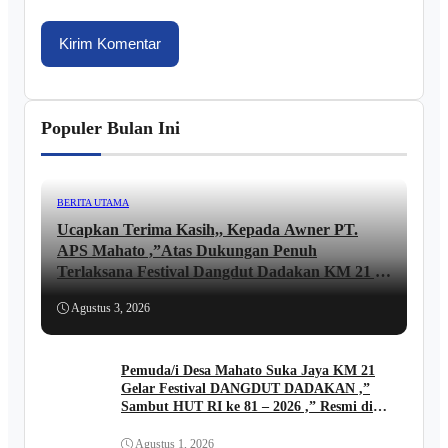
Populer Bulan Ini
BERITA UTAMA
Ucapkan Terima Kasih,, Kepada Awner PT.
APS Mahato ,”Atas Dukungan Penuh
Terlaksana Festival Dangdut Dadakan KM 21 ,,
lni Ungkapan JUNAIDI ..
Agustus 3, 2026
Pemuda/i Desa Mahato Suka Jaya KM 21
Gelar Festival DANGDUT DADAKAN ,”
Sambut HUT RI ke 81 – 2026 ,” Resmi di
Buka Kades FIRIADI .
Agustus 1, 2026