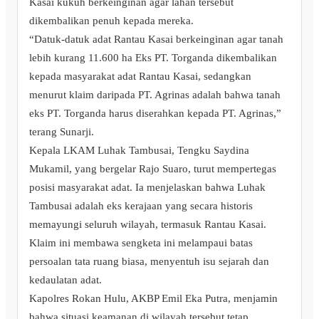
Kasai kukuh berkeinginan agar lahan tersebut
dikembalikan penuh kepada mereka.
“Datuk-datuk adat Rantau Kasai berkeinginan agar tanah
lebih kurang 11.600 ha Eks PT. Torganda dikembalikan
kepada masyarakat adat Rantau Kasai, sedangkan
menurut klaim daripada PT. Agrinas adalah bahwa tanah
eks PT. Torganda harus diserahkan kepada PT. Agrinas,”
terang Sunarji.
Kepala LKAM Luhak Tambusai, Tengku Saydina
Mukamil, yang bergelar Rajo Suaro, turut mempertegas
posisi masyarakat adat. Ia menjelaskan bahwa Luhak
Tambusai adalah eks kerajaan yang secara historis
memayungi seluruh wilayah, termasuk Rantau Kasai.
Klaim ini membawa sengketa ini melampaui batas
persoalan tata ruang biasa, menyentuh isu sejarah dan
kedaulatan adat.
Kapolres Rokan Hulu, AKBP Emil Eka Putra, menjamin
bahwa situasi keamanan di wilayah tersebut tetap