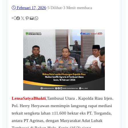
Februari 17, 2026
•
5
Dilihat
•
3 Menit membaca
Facebook
Twitter
Pinterest
Mail
WhatsApp
LensaSatyaBhakti
,Tambusai Utara . Kapolda Riau Irjen.
Pol. Herry Heryawan memimpin langsung rapat mediasi
terkait sengketa lahan ±11.600 hektar eks PT. Torganda,
antara PT Agrinas, dengan Masyarakat Adat Luhak
Tambusai di Rokan Hulu, Senin (16/2) siang._