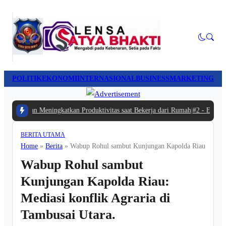
POLITIK
EKONOMI
INTERNASIONAL
BUSINESS
MARKETING
LI
Waktu dan Meningkatkan Produktivitas saat Bekerja dari Rumah
|
#2 -
Ekspansi 
BERITA UTAMA
Home
»
Berita
»
Wabup Rohul sambut Kunjungan Kapolda Riau: Mediasi
Wabup Rohul sambut
Kunjungan Kapolda Riau:
Mediasi konflik Agraria di
Tambusai Utara.